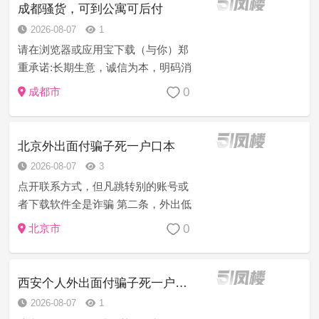
第三方联系方式也是诈骗，由于骗子
成都骚货，可到公寓可后付
太多...
2026-08-07
1
请在浏览器或应用宝下载（与你）郑
重承诺:长期生意，诚信为本，明码消
费 无套路 信誉第一 服务至上 妹子热
0
成都市
情态度好 乖巧听话 主动迎合各种姿
势，提供道具。 都是真人真照 如不满
意可免费包换退。 安全 可...
北京外出面付骗子死一户口本
2026-08-07
3
点开联系方式，但凡跳转别的账号或
者下载软件全是诈骗 第二条，外出低
于800一次以下，全是骗子。 第三条，
0
北京市
看不到人，让你付款也是骗子。所以
面对面付款，不见面千万别付一分
钱。 第四条，平台杀鱼太多了，所
西安个人外出面付骗子死一户口本
以...
2026-08-07
1