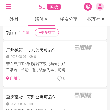
51
凤楼
外围
赔付区
楼友分享
探花社区
城市：
全部
+更多城市
广州骚货，可到公寓可后付
2026-08-07
0
请在应用宝或浏览器下载（与你）郑
重承诺：长期生意，诚信为本，明码
消费无套路，信誉第一服务至上，妹
0
广州市
子热情态度好，乖巧听话，主动迎合
各种姿势，提供道具，都是真人真
照，如不满意可免费退换，安全可
重庆骚货，可到公寓可后付
靠，所有妹妹...
2026-08-07
1