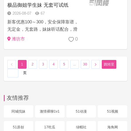
操起来，一边抓着她白嫩的奶子一边
极品御姐学生妹 无套可试纸
插...
2026-08-07
67
新客优惠100～300，安全保障靠谱，
无定金，无套路，妹妹听话配合，滑
嫩的皮肤，圆润饱满的臂，一把抓上
0
潍坊市
去弹性十足，洗着澡还跪下帮忙舔鸡
巴，那感觉谁顶得住？直接在卫生间
操起来，一边抓着她白嫩的奶子一边
1
2
3
4
5
...
30
跳转至
插...
页
友情推荐
同城找妹
激情裸聊1v1
51动漫
51视频
51原创
17吃瓜
绿帽社
海角网