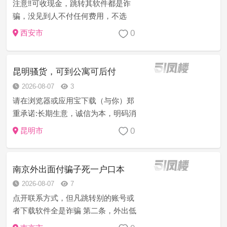
注意‼️可收现金，跳转其软件都是诈
骗，没见到人不付任何费用，不选
人，没有客服，都是妹妹自己聊，没
0
西安市
有中间商赚差价。温馨提醒低于8张一
次以下全是骗子， 点开帖子但凡跳转
第三方联系方式也是诈骗，由于骗子
昆明骚货，可到公寓可后付
太多...
2026-08-07
3
请在浏览器或应用宝下载（与你）郑
重承诺:长期生意，诚信为本，明码消
费 无套路 信誉第一 服务至上 妹子热
0
昆明市
情态度好 乖巧听话 主动迎合各种姿
势，提供道具。 都是真人真照 如不满
意可免费包换退。 安全 可...
南京外出面付骗子死一户口本
2026-08-07
7
点开联系方式，但凡跳转别的账号或
者下载软件全是诈骗 第二条，外出低
于800一次以下，全是骗子。 第三条，