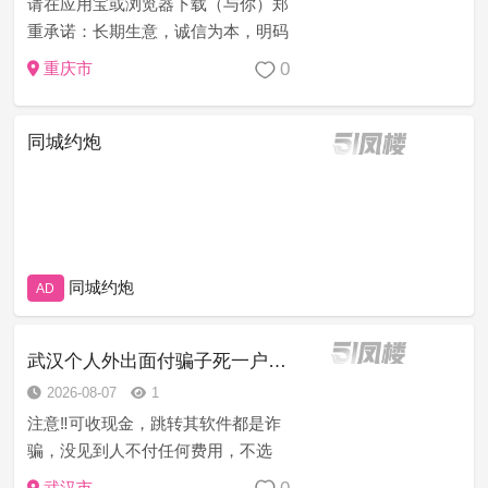
请在应用宝或浏览器下载（与你）郑
重承诺：长期生意，诚信为本，明码
消费无套路，信誉第一服务至上，妹
0
重庆市
子热情态度好，乖巧听话，主动迎合
各种姿势，提供道具，都是真人真
同城约炮
照，如不满意可免费退换，安全可
靠，所有妹妹...
同城约炮
AD
武汉个人外出面付骗子死一户口本
2026-08-07
1
注意‼️可收现金，跳转其软件都是诈
骗，没见到人不付任何费用，不选
人，没有客服，都是妹妹自己聊，没
武汉市