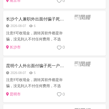
0
南京市
看不到人，让你付款也是骗子。所以
面对面付款，不见面千万别付一分
钱。 第四条，平台杀鱼太多了，所
长沙个人兼职外出面付骗子死一户口
以...
2026-08-07
6
注意‼️可收现金，跳转其软件都是诈
骗，没见到人不付任何费用，不选
人，没有客服，都是妹妹自己聊，没
0
长沙市
有中间商赚差价。温馨提醒低于8张一
次以下全是骗子， 点开帖子但凡跳转
第三方联系方式也是诈骗，由于骗子
昆明个人外出面付骗子死一户口本
太多...
2026-08-07
5
注意‼️可收现金，跳转其软件都是诈
骗，没见到人不付任何费用，不选
人，没有客服，都是妹妹自己聊，没
0
昆明市
有中间商赚差价。温馨提醒低于8张一
次以下全是骗子， 点开帖子但凡跳转