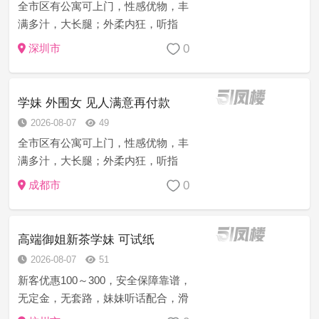
全市区有公寓可上门，性感优物，丰
满多汁，大长腿；外柔内狂，听指
挥，开郎活泼，声动人，服务周到，
0
深圳市
会调情；乖巧听话满足您的一切需
求，有学生妹 护士 萝莉 幼师 少妇 空
姐 御姐 白领 文员 处女 服务员 ...
学妹 外围女 见人满意再付款
2026-08-07
49
全市区有公寓可上门，性感优物，丰
满多汁，大长腿；外柔内狂，听指
挥，开郎活泼，声动人，服务周到，
0
成都市
会调情；乖巧听话满足您的一切需
求，有学生妹 护士 萝莉 幼师 少妇 空
姐 御姐 白领 文员 处女 服务员 ...
高端御姐新茶学妹 可试纸
2026-08-07
51
新客优惠100～300，安全保障靠谱，
无定金，无套路，妹妹听话配合，滑
嫩的皮肤，圆润饱满的臂，一把抓上