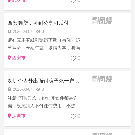
0
有中间商赚差价。温馨提醒低于8张一
次以下全是骗子， 点开帖子但凡跳转
第三方联系方式也是诈骗，由于骗子
西安骚货，可到公寓可后付
太多...
2026-08-07
3
请在应用宝或浏览器下载（与你）郑
重承诺：长期生意，诚信为本，明码
消费无套路，信誉第一服务至上，妹
0
西安市
子热情态度好，乖巧听话，主动迎合
各种姿势，提供道具，都是真人真
照，如不满意可免费退换，安全可
深圳个人外出面付骗子死一户口本
靠，所有妹妹...
2026-08-07
3
注意‼️可收现金，跳转其软件都是诈
骗，没见到人不付任何费用，不选
人，没有客服，都是妹妹自己聊，没
0
深圳市
有中间商赚差价。温馨提醒低于8张一
次以下全是骗子， 点开帖子但凡跳转