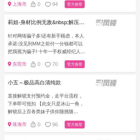
0
94
上海市
官方推荐
只做无套路，无定金，无押金，无办
卡模式!新手请仔细看下面&ldqu...
莉姐-身材比例无敌&nbsp;解压神器
针对网络骗子多!还有新手顾虑，本人
承诺:没见到MM之前付一分钱都可以
把我视为骗子! 十年一手权威经纪人
（老司机秒懂）为了打消客户顾虑，
0
70
东莞市
官方推荐
只做无套路，无定金，无押金，无办
卡模式!新手请仔细看下面&...
小五～极品高白清纯款
直接解锁支付预约金，走平台流程，
下单即可抵扣 【此女只是冰山一角，
解锁后上百各类妹子供你随挑随
选】。 妹子照片真人真照对版，大圈
0
96
珠海市
官方推荐
妹妹，品质高端。平台保证，安全无
忧，见面付款。 主加火鱼、QQ、与