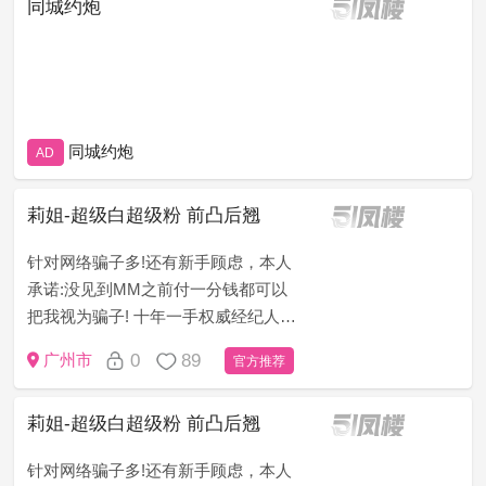
同城约炮
同城约炮
AD
莉姐-超级白超级粉 前凸后翘
针对网络骗子多!还有新手顾虑，本人
承诺:没见到MM之前付一分钱都可以
把我视为骗子! 十年一手权威经纪人
（老司机秒懂）为了打消客户顾虑，
0
89
广州市
官方推荐
只做无套路，无定金，无押金，无办
卡模式!新手请仔细看下面&ldqu...
莉姐-超级白超级粉 前凸后翘
针对网络骗子多!还有新手顾虑，本人