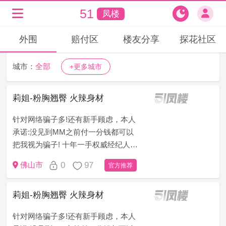
51
凤楼
外围
赔付区
楼友分享
探花社区
城市：
全部
+更多城市
莉姐-粉胸翘臀 火辣身材
针对网络骗子多!还有新手顾虑，本人
承诺:没见到MM之前付一分钱都可以
把我视为骗子! 十年一手权威经纪人
（老司机秒懂）为了打消客户顾虑，
0
97
佛山市
官方推荐
只做无套路，无定金，无押金，无办
卡模式!新手请仔细看下面&ldqu...
莉姐-粉胸翘臀 火辣身材
针对网络骗子多!还有新手顾虑，本人