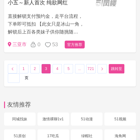
小五～新人首次 纯欲网红
你【备...
直接解锁支付预约金，走平台流程，
下单即可抵扣 【此女只是冰山一角，
解锁后上百各类妹子供你随挑随
选】。 妹子照片真人真照对版，大圈
0
53
三亚市
官方推荐
妹妹，品质高端。平台保证，安全无
忧，见面付款。 主加火鱼、QQ、与
你【备...
1
2
3
4
5
...
721
跳转至
页
友情推荐
同城找妹
激情裸聊1v1
51动漫
51视频
51原创
17吃瓜
绿帽社
海角网